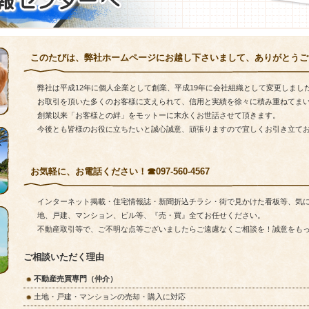
このたびは、弊社ホームページにお越し下さいまして、ありがとうご
弊社は平成12年に個人企業として創業、平成19年に会社組織として変更しまし
お取引を頂いた多くのお客様に支えられて、信用と実績を徐々に積み重ねてま
創業以来「お客様との絆」をモットーに末永くお世話させて頂きます。
今後とも皆様のお役に立ちたいと誠心誠意、頑張りますので宜しくお引き立て
お気軽に、お電話ください！☎097-560-4567
インターネット掲載・住宅情報誌・新聞折込チラシ・街で見かけた看板等、気
地、戸建、マンション、ビル等、『売・買』全てお任せください。
不動産取引等で、ご不明な点等ございましたらご遠慮なくご相談を！誠意をも
ご相談いただく理由
不動産売買専門（仲介）
土地・戸建・マンションの売却・購入に対応