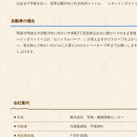
のある十字路を左へ、若草公園方向に行き約20メートル、「トキハインダストリ
自動車の場合
県道10号線を大分駅方向に向かい中央町2丁目交差点を左に曲がりそのまま直
ハインダストリー上の「セントラルパーク」）が見えますのでスロープを上がっ
へ。道を挟んで向かいのビル(二八堂ビル)のエレベーターで4Fまでお願いしま
し上げます。
会社案内
社名
株式会社 宅地・建物情報センター
代表者
代表取締役 平原
本社所在地
〒870-0035